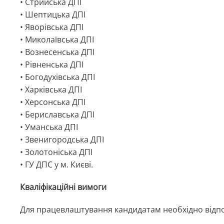
• Стрийська ДПІ
• Шептицька ДПІ
• Яворівська ДПІ
• Миколаївська ДПІ
• Вознесенська ДПІ
• Рівненська ДПІ
• Богодухівська ДПІ
• Харківська ДПІ
• Херсонська ДПІ
• Бериславська ДПІ
• Уманська ДПІ
• Звенигородська ДПІ
• Золотоніська ДПІ
• ГУ ДПС у м. Києві.
Кваліфікаційні вимоги
Для працевлаштування кандидатам необхідно відпо