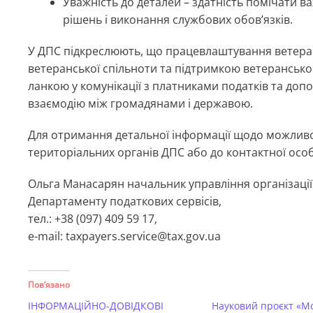
Уважність до деталей – здатність помічати ва
рішень і виконання службових обов’язків.
У ДПС підкреслюють, що працевлаштування ветерані
ветеранської спільноти та підтримкою ветеранськ
ланкою у комунікації з платниками податків та до
взаємодію між громадянами і державою.
Для отримання детальної інформації щодо можлив
територіальних органів ДПС або до контактної осо
Ольга Манасарян начальник управління організації
Департаменту податкових сервісів,
тел.: +38 (097) 409 59 17,
e-mail: taxpayers.service@tax.gov.ua
Пов’язано
ІНФОРМАЦІЙНО-ДОВІДКОВІ
Науковий проєкт «М