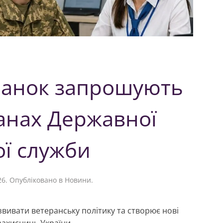
еранок запрошують
ганах Державної
ої служби
26
. Опубліковано в
Новини
.
вивати ветеранську політику та створює нові
 захисниць України.