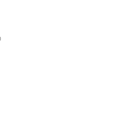
)
)
)