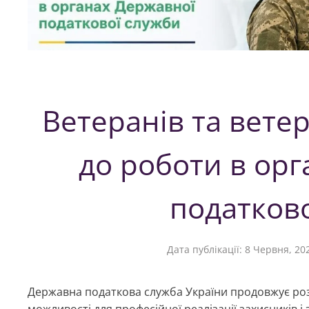
Ветеранів та вет
до роботи в ор
податков
Дата публікації:
8 Червня, 20
Державна податкова служба України продовжує роз
можливості для професійної реалізації захисників і