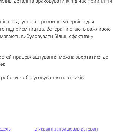
жливі деталі та враховувати їх під час прийняття
в поєднується з розвитком сервісів для
ого підприємництва. Ветерани стають важливою
помагають вибудовувати більш ефективну
остей працевлаштування можна звертатися до
би:
 роботи з обслуговування платників
одель
В Україні запрацював Ветеран