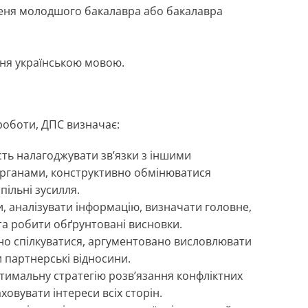
упеня молодшого бакалавра або бакалавра
ня українською мовою.
роботи, ДПС визначає:
сть налагоджувати зв’язки з іншими
органами, конструктивно обмінюватися
пільні зусилля.
и, аналізувати інформацію, визначати головне,
та робити обґрунтовані висновки.
вно спілкуватися, аргументовано висловлювати
и партнерські відносини.
тимальну стратегію розв’язання конфліктних
ховувати інтереси всіх сторін.