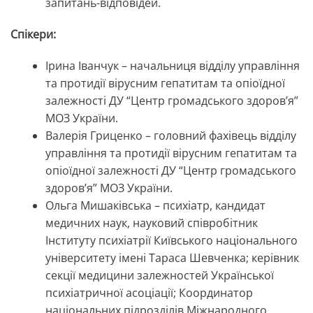
запитань-відповідей.
Спікери:
Ірина Іванчук – начальниця відділу управління
та протидії вірусним гепатитам та опіоїдної
залежності ДУ “Центр громадського здоровʼя”
МОЗ України.
Валерія Гриценко – головний фахівець відділу
управління та протидії вірусним гепатитам та
опіоїдної залежності ДУ “Центр громадського
здоровʼя” МОЗ України.
Ольга Мишаківська – психіатр, кандидат
медичних наук, науковий співробітник
Інституту психіатрії Київського національного
університету імені Тараса Шевченка; керівник
секції медицини залежностей Української
психіатричної асоціації; Координатор
національних підрозділів Міжнародного