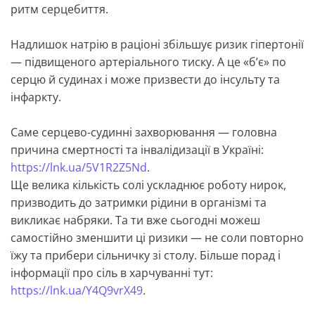
ритм серцебиття.
Надлишок натрію в раціоні збільшує ризик гіпертонії
— підвищеного артеріального тиску. А це «б’є» по
серцю й судинах і може призвести до інсульту та
інфаркту.
Саме серцево-судинні захворювання — головна
причина смертності та інвалідизації в Україні:
https://lnk.ua/5V1R2Z5Nd
.
Ще велика кількість солі ускладнює роботу нирок,
призводить до затримки рідини в організмі та
викликає набряки. Та ти вже сьогодні можеш
самостійно зменшити ці ризики — не соли повторно
їжу та прибери сільничку зі столу. Більше порад і
інформації про сіль в харчуванні тут:
https://lnk.ua/Y4Q9vrX49
.