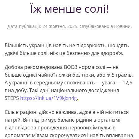
Їж менше солі!
Дата публікації:
24 Жовтня, 2025
. Опубліковано в
Новини
.
Більшість українців навіть не підозрюють, що їдять
удвічі більше солі, ніж це безпечно для здоров’я.
Добова рекомендована ВООЗ норма солі — не
більше однієї чайної ложки без гірки, або ж 5 грамів.
А українці в середньому споживають — увага — 12,6
г на добу. Такі дані національного дослідження
STEPS
https://lnk.ua/1V9kJxn4g
.
Сіль в раціоні дійсно важлива, адже в ній міститься
натрій. Він підтримує баланс рідини в організмі,
відповідає за проведення нервових імпульсів,
допомагає м’язам скорочуватися і навіть впливає на