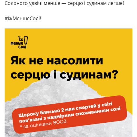
Солоного удвічі менше — серцю і судинам легше!
#ЇжМеншеСолі!