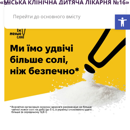
Відкри
Перейти до основного вмісту