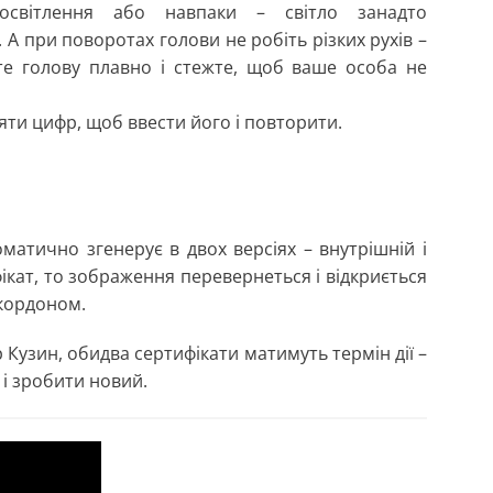
світлення або навпаки – світло занадто
. А при поворотах голови не робіть різких рухів –
йте голову плавно і стежте, щоб ваше особа не
’яти цифр, щоб ввести його і повторити.
матично згенерує в двох версіях – внутрішній і
кат, то зображення перевернеться і відкриється
 кордоном.
 Кузин, обидва сертифікати матимуть термін дії –
 і зробити новий.