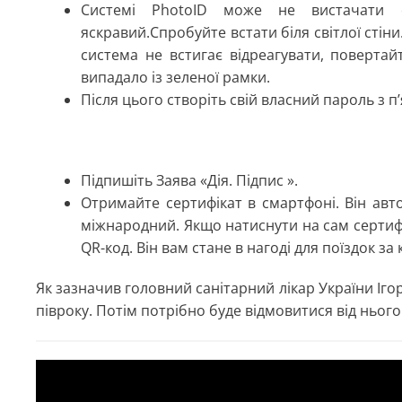
Системі PhotoID може не вистачати о
яскравий.Спробуйте встати біля світлої стіни
система не встигає відреагувати, поверта
випадало із зеленої рамки.
Після цього створіть свій власний пароль з п
Підпишіть Заява «Дія. Підпис ».
Отримайте сертифікат в смартфоні. Він авто
міжнародний. Якщо натиснути на сам сертифі
QR-код. Він вам стане в нагоді для поїздок за
Як зазначив головний санітарний лікар України Ігор
півроку. Потім потрібно буде відмовитися від нього