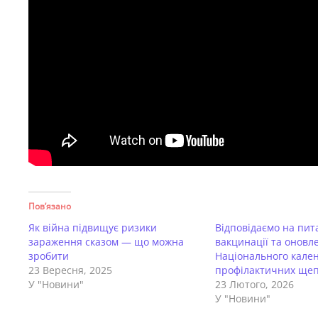
Пов’язано
Як війна підвищує ризики
Відповідаємо на пи
зараження сказом — що можна
вакцинації та оновл
зробити
Національного кале
23 Вересня, 2025
профілактичних ще
У "Новини"
23 Лютого, 2026
У "Новини"