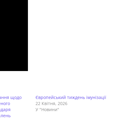
тання щодо
Європейський тиждень імунізації
еного
22 Квітня, 2026
ндаря
У "Новини"
плень