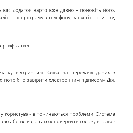
у вас додаток варто вже давно – поновіть його.
аліть цю програму з телефону, запустіть очистку,
сертифікати »
очатку відкриється Заява на передачу даних з
о потрібно завірити електронним підписом« Дія.
ці у користувачів починаються проблеми. Система
аво або вліво, а також повернути голову вправо-