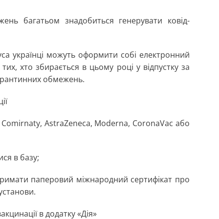
ень багатьом знадобиться генерувати ковід-
уса українці можуть оформити собі електронний
тих, хто збирається в цьому році у відпустку за
карантинних обмежень.
ії
, Comirnaty, AstraZeneca, Moderna, CoronaVac або
ся в базу;
отримати паперовий міжнародний сертифікат про
установи.
акцинації в додатку «Дія»