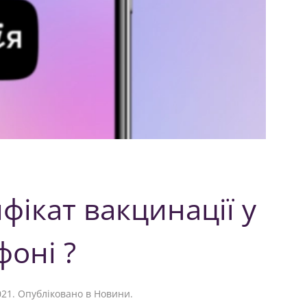
фікат вакцинації у
фоні ?
021
. Опубліковано в
Новини
.