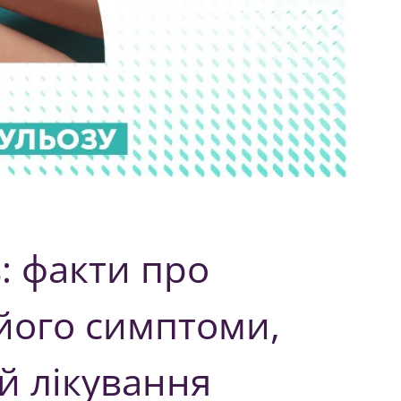
: факти про
його симптоми,
 й лікування