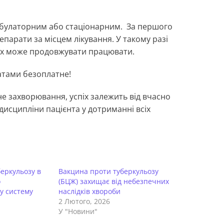
амбулаторним або стаціонарним. За першого
епарати за місцем лікування. У такому разі
дках може продовжувати працювати.
атами безоплатне!
е захворювання, успіх залежить від вчасно
исципліни пацієнта у дотриманні всіх
беркульозу в
Вакцина проти туберкульозу
о
(БЦЖ) захищає від небезпечних
у систему
наслідків хвороби
2 Лютого, 2026
У "Новини"