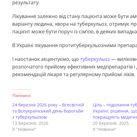
результату.
Лікування залежно від стану пацієнта може бути 
варіанту людина, хвора на туберкульоз, отримує пр
пацієнт може бути поруч із сім’єю, в деяких випа
В Україні лікування протитуберкульозними препар
І наостанок акцентуємо, що
туберкульоз
— виліковн
розпочатого прийому ефективних медпрепаратів і д
рекомендацій лікаря та регулярному прийомі ліків.
Пов’язано
24 березня 2026 року – Всесвітній
Ціль – подолання ту
та Всеукраїнський день боротьби
Україні: рішення, щ
з туберкульозом
покращують медичн
13 Березня, 2026
20 Березня, 2025
У "Новини"
У "Новини"