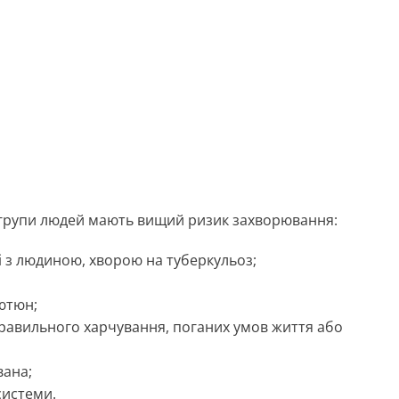
і групи людей мають вищий ризик захворювання:
і з людиною, хворою на туберкульоз;
тютюн;
правильного харчування, поганих умов життя або
вана;
системи.