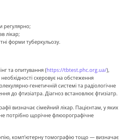
:
и регулярно;
в лікар;
тні форми туберкульозу.
інг та опитування (
https://tbtest.phc.org.ua/
),
і необхідності скеровує на обстеження
олекулярно-генетичній системі та радіологічне
ння до фтизіатра. Діагноз встановлює фтизіатр.
фії визначає сімейний лікар. Пацієнтам, у яких
у, не потрібно щорічне флюорографічне
опію, комп’ютерну томографію тощо — визначає