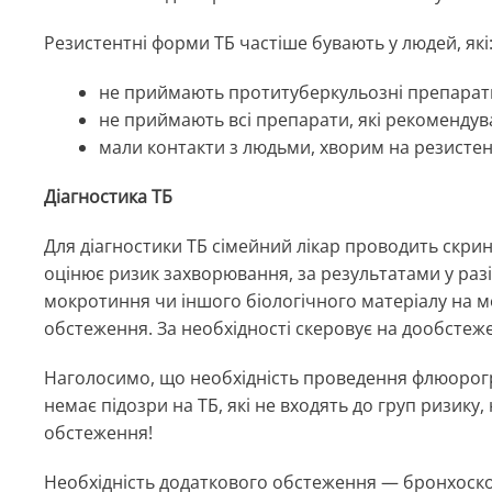
Резистентні форми ТБ частіше бувають у людей, які
не приймають протитуберкульозні препарат
не приймають всі препарати, які рекомендува
мали контакти з людьми, хворим на резистен
Діагностика ТБ
Для діагностики ТБ сімейний лікар проводить скрин
оцінює ризик захворювання, за результатами у раз
мокротиння чи іншого біологічного матеріалу на м
обстеження. За необхідності скеровує на дообстеже
Наголосимо, що необхідність проведення флюорогра
немає підозри на ТБ, які не входять до груп ризик
обстеження!
Необхідність додаткового обстеження — бронхоск