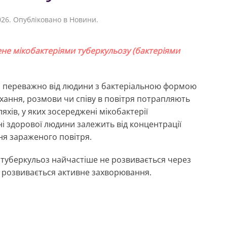
026
. Опубліковано в
Новини
.
не мікобактеріями туберкульозу (бактеріями
 переважно від людини з бактеріальною формою
чхання, розмови чи співу в повітря потрапляють
яхів, у яких зосереджені мікобактерії
і здорової людини залежить від концентрації
ння зараженого повітря.
и туберкульоз найчастіше не розвивається через
а, розвивається активне захворювання.