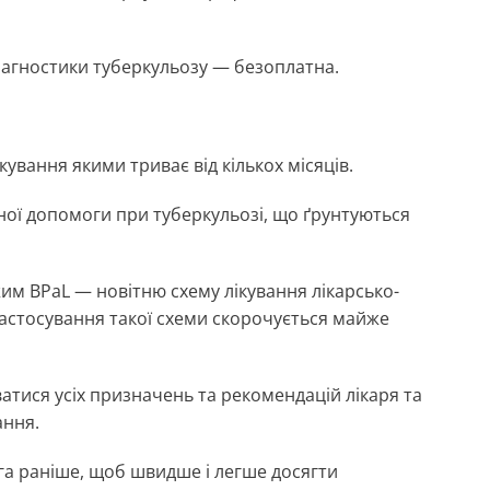
іагностики туберкульозу — безоплатна.
кування якими триває від кількох місяців.
ної допомоги при туберкульозі, що ґрунтуються
жим BPaL — новітню схему лікування лікарсько-
 застосування такої схеми скорочується майже
атися усіх призначень та рекомендацій лікаря та
ання.
га раніше, щоб швидше і легше досягти