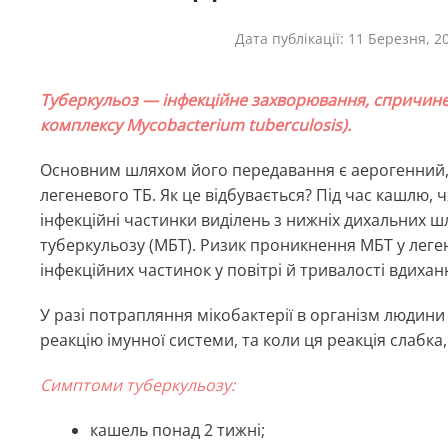
Дата публікації:
11 Березня, 2
Туберкульоз — інфекційне захворювання, спричине
комплексу Mycobacterium tuberculosis).
Основним шляхом його передавання є аерогенний,
легеневого ТБ. Як це відбувається? Під час кашлю, 
інфекційні частинки виділень з нижніх дихальних шл
туберкульозу (МБТ). Ризик проникнення МБТ у леген
інфекційних частинок у повітрі й тривалості вдиха
У разі потрапляння мікобактерії в організм людин
реакцію імунної системи, та коли ця реакція слабк
Симптоми туберкульозу:
кашель понад 2 тижні;