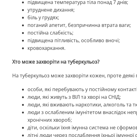
підвищена температура тіла понад 7 днів;
утруднене дихання;
біль у грудях;
поганий апетит, безпричинна втрата ваги;
постійна слабкість;
підвищена пітливість, особливо вночі;
кровохаркання.
Хто може захворіти на туберкульоз?
На туберкульоз може захворіти кожен, проте деяк
особи, які перебувають у постійному контакт
люди, які живуть з ВІЛ та хворі на СНІД;
люди, які вживають наркотики, алкоголь та 
люди з ослабленим імунітетом внаслідок не
хронічних хвороб;
діти, оскільки їхня імунна система не сформо
літні люди через послаблення їхньої імунної 