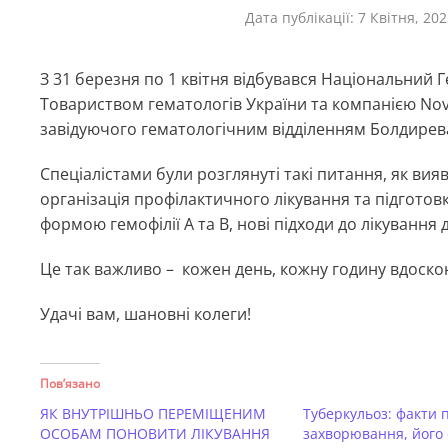
Дата публікації:
7 Квітня, 20
З 31 березня по 1 квітня відбувався Національний
Товариством гематологів України та компанією Novo
завідуючого гематологічним відділенням Болдирева
Спеціалістами були розглянуті такі питання, як вияв
організація профілактичного лікування та підготов
формою гемофілії А та В, нові підходи до лікування д
Це так важливо – кожен день, кожну годину вдоско
Удачі вам, шановні колеги!
Пов’язано
ЯК ВНУТРІШНЬО ПЕРЕМІЩЕНИМ
Туберкульоз: факти 
ОСОБАМ ПОНОВИТИ ЛІКУВАННЯ
захворювання, його