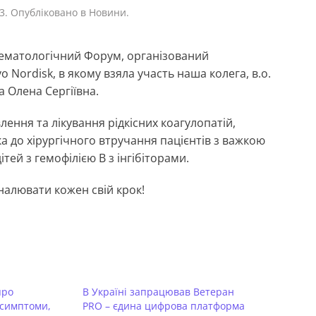
23
. Опубліковано в
Новини
.
 Гематологічний Форум, організований
 Nordisk, в якому взяла участь наша колега, в.о.
 Олена Сергіївна.
лення та лікування рідкісних коагулопатій,
ка до хірургічного втручання пацієнтів з важкою
ітей з гемофілією В з інгібіторами.
налювати кожен свій крок!
про
В Україні запрацював Ветеран
 симптоми,
PRO – єдина цифрова платформа