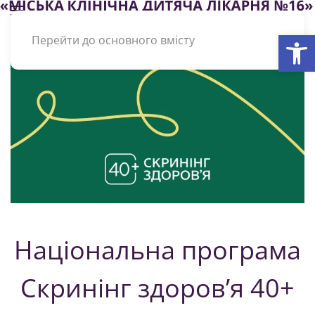
Відкри
Перейти до основного вмісту
Національна програма
Скринінг здоровʼя 40+