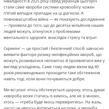
інвалідності в 2025 році серед українців цьогоріч
стали саме хвороби системи кровообігу: кожен
п’ятий випадок припадає на ці діагнози. А
повномасштабна війна — як показують дослідження
— призвела до того, що до десятка мільйонів наших
людей можуть зіткнутися з проблемами
ментального здоровʼя внаслідок стресу та втрат.
Скринінг — це простий і безпечний спосіб завчасно
виявити фактори ризику неінфекційних хвороб, що
можуть розвиватися непомітно й проявлятися вже у
вигляді ускладнень. Саме тому людям віком від 40
років рекомендовано проходити таке обстеження
навіть тоді, коли вони почуваються добре.
Ми всі різні: хтось обстежується щороку, хтось думає
«хвороба може статись із кимось, але не зі мною»,
хтось — «треба буде якось перевіритись». На жаль,
часто це «якось» відтягується на роки, а хвороба