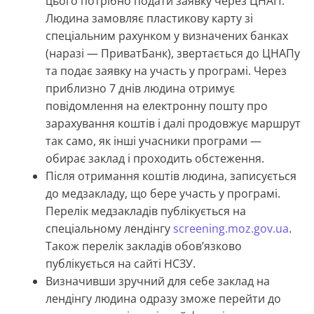
цього потрібно подати заявку через ЦНАП.
Людина замовляє пластикову карту зі
спеціальним рахунком у визначених банках
(наразі — ПриватБанк), звертається до ЦНАПу
та подає заявку на участь у програмі. Через
приблизно 7 днів людина отримує
повідомлення на електронну пошту про
зарахування коштів і далі продовжує маршрут
так само, як інші учасники програми —
обирає заклад і проходить обстеження.
Після отримання коштів людина, записується
до медзакладу, що бере участь у програмі.
Перелік медзакладів публікується на
спеціальному лендінгу
screening.moz.gov.ua
.
Також перелік закладів обовʼязково
публікується на сайті НСЗУ.
Визначивши зручний для себе заклад на
лендінгу людина одразу зможе перейти до