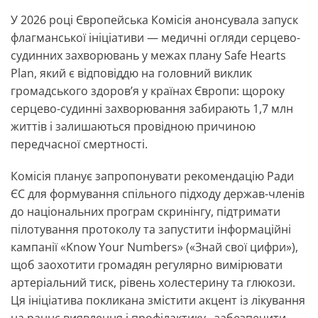
У 2026 році Європейська Комісія анонсувала запуск
флагманської ініціативи — медичні огляди серцево-
судинних захворювань у межах плану Safe Hearts
Plan, який є відповіддю на головний виклик
громадського здоров’я у країнах Європи: щороку
серцево-судинні захворювання забирають 1,7 млн
життів і залишаються провідною причиною
передчасної смертності.
Комісія планує запропонувати рекомендацію Ради
ЄС для формування спільного підходу держав-членів
до національних програм скринінгу, підтримати
пілотування протоколу та запустити інформаційні
кампанії «Know Your Numbers» («Знай свої цифри»),
щоб заохотити громадян регулярно вимірювати
артеріальний тиск, рівень холестерину та глюкози.
Ця ініціатива покликана змістити акцент із лікування