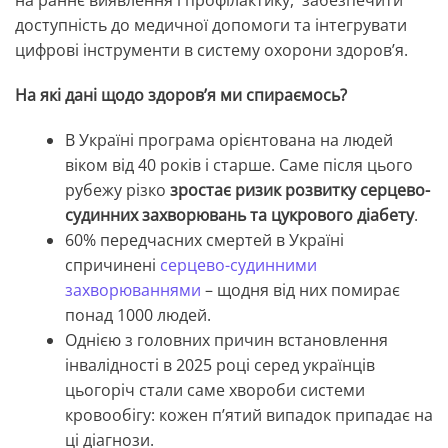
на раннє виявлення і профілактику, забезпечити
доступність до медичної допомоги та інтегрувати
цифрові інструменти в систему охорони здоров’я.
На які дані щодо здоровʼя ми спираємось?
В Україні програма орієнтована на людей
віком від 40 років і старше. Саме після цього
рубежу різко
зростає ризик розвитку серцево-
судинних захворювань та цукрового діабету
.
60% передчасних смертей в Україні
спричинені
серцево-судинними
захворюваннями
– щодня від них помирає
понад 1000 людей.
Однією з головних причин встановлення
інвалідності в 2025 році серед українців
цьогоріч стали саме хвороби системи
кровообігу: кожен п’ятий випадок припадає на
ці діагнози.