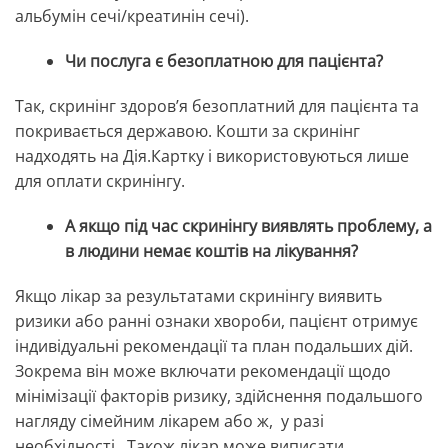
альбумін сечі/креатинін сечі).
Чи послуга є безоплатною для пацієнта?
Так, скринінг здоровʼя безоплатний для пацієнта та
покривається державою. Кошти за скринінг
надходять на Дія.Картку і використовуються лише
для оплати скринінгу.
А якщо під час скринінгу виявлять проблему, а
в людини немає коштів на лікування?
Якщо лікар за результатами скринінгу виявить
ризики або ранні ознаки хвороби, пацієнт отримує
індивідуальні рекомендації та план подальших дій.
Зокрема він може включати рекомендації щодо
мінімізації факторів ризику, здійснення подальшого
нагляду сімейним лікарем або ж, у разі
необхідності, Також лікар може виписати