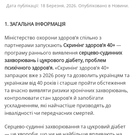
Дата публікації:
18 Березня, 2026
. Опубліковано в
Новини
.
1. ЗАГАЛЬНА ІНФОРМАЦІЯ
Міністерство охорони здоров’я спільно з
партнерами запускають
Скринінг здоровʼя 40+
—
програму раннього виявлення
серцево-судинних
захворювань і цукрового діабету, проблем
психічного здоровʼя.
«Скринінг здоров’я 40+
запрацює вже з 2026 року та дозволить українцям та
українкам від 40 років і старше пройти обстеження
та вчасно виявляти ризики хронічних захворювань,
контролювати стан здоров’я й запобігати
ускладненням, які найчастіше призводять до
інвалідності чи передчасних смертей.
Серцево-судинні захворювання та цукровий діабет
— це хвороби, що чи не найбільше впливають на