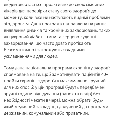
людей звертається проактивно до своїх сімейних
лікарів для перевірки стану свого здоров’я до
моменту, коли вже не наступають видимі проблеми
зі здоров’ям. Дана програма направлена на раннє
виявлення ризиків та хронічних захворювань, таких
як цукровий діабет ІІ типу та серцево-судинні
захворювання, що часто довго протікають
безсимптомно і загрожують складними
ускладненнями для людей.
Тому дана національна програма скринінгу здоров`я
спрямована на те, щоб замотивувати пацієнтів 40+
пройти скринінг здоровʼя у максимально зручний
для них спосіб: у цій програмі будуть передбачені
зручні години відвідування (ранок та вечір) без
необхідності чекати в черзі, можна обрати будь-
який медичний заклад, що долучений до програми –
державний, комунальний або приватний.