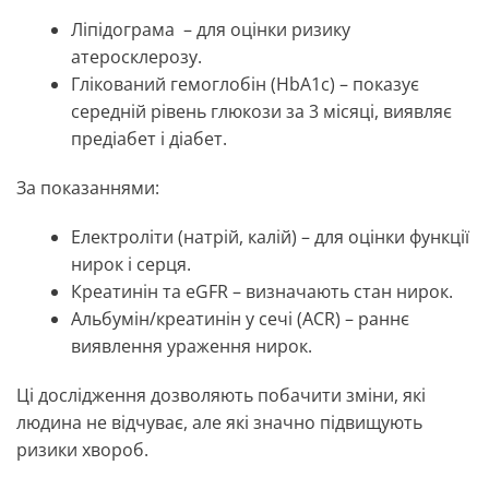
Ліпідограма – для оцінки ризику
атеросклерозу.
Глікований гемоглобін (HbA1c) – показує
середній рівень глюкози за 3 місяці, виявляє
предіабет і діабет.
За показаннями:
Електроліти (натрій, калій) – для оцінки функції
нирок і серця.
Креатинін та eGFR – визначають стан нирок.
Альбумін/креатинін у сечі (ACR) – раннє
виявлення ураження нирок.
Ці дослідження дозволяють побачити зміни, які
людина не відчуває, але які значно підвищують
ризики хвороб.