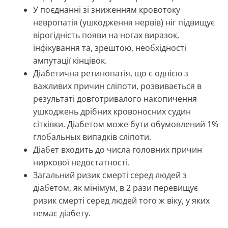
У поєднанні зі зниженням кровотоку
невропатія (ушкодження нервів) ніг підвищує
вірогідність появи на ногах виразок,
інфікування та, зрештою, необхідності
ампутації кінцівок.
Діабетична ретинопатія, що є однією з
важливих причин сліпоти, розвивається в
результаті довготривалого накопичення
ушкоджень дрібних кровоносних судин
сітківки. Діабетом може бути обумовлений 1%
глобальных випадків сліпоти.
Діабет входить до числа головних причин
ниркової недостатності.
Загальний ризик смерті серед людей з
діабетом, як мінімум, в 2 рази перевищує
ризик смерті серед людей того ж віку, у яких
немає діабету.