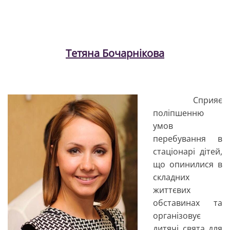
Тетяна Бочарнікова
Сприяє
поліпшенню
умов
перебування в
стаціонарі дітей,
що опинилися в
складних
життєвих
обставинах та
організовує
дитячі свята для