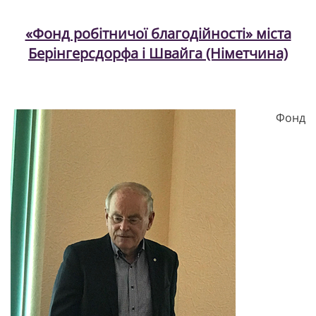
«Фонд робітничої благодійності» міста
Берінгерсдорфа і Швайга (Німетчина)
Фонд