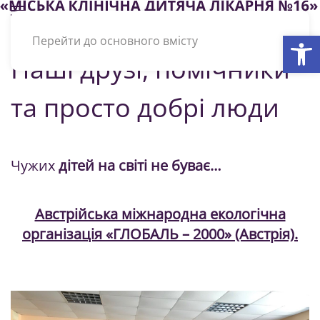
Відкри
Перейти до основного вмісту
Наші друзі, помічники
та просто добрі люди
Чужих
дітей на світі не буває…
Австрійська міжнародна екологічна
організація «ГЛОБАЛЬ – 2000» (Австрія).