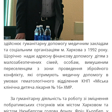
здійснює гуманітарну допомогу медичним закладам
та соціальним організаціям м. Харкова з 1992 року.
Щорічно надає адресну фінансову допомогу дітям з
малозабезпечених сімей, особам, вимушеним
переселенцям з зони проведення збройного
конфлікту, які отримують медичну допомогу в
умовах гематологічного відділення КНП «Міська
клінічна дитяча лікарня № 16» ХМР.
За гуманітарну діяльність та роботу зі зміцнення
побратимських стосунків між містом Харковом та
містом Нюнбергом голова фонду, Фріц Кьорбер, у