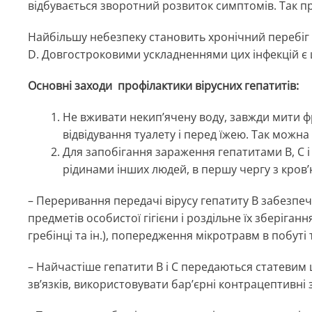
відбувається зворотний розвиток симптомів. Так пр
Найбільшу небезпеку становить хронічний перебіг г
D. Довгостроковими ускладненнями цих інфекцій є
Основні заходи профілактики вірусних гепатитів:
Не вживати некип’ячену воду, завжди мити фр
відвідування туалету і перед їжею. Так можна
Для запобігання зараження гепатитами В, С і
рідинами інших людей, в першу чергу з кров
– Переривання передачі вірусу гепатиту В забезпечую
предметів особистої гігієни і роздільне їх зберіганн
гребінці та ін.), попередження мікротравм в побуті
– Найчастіше гепатити В і С передаються статевим 
зв’язків, використовувати бар’єрні контрацептивні