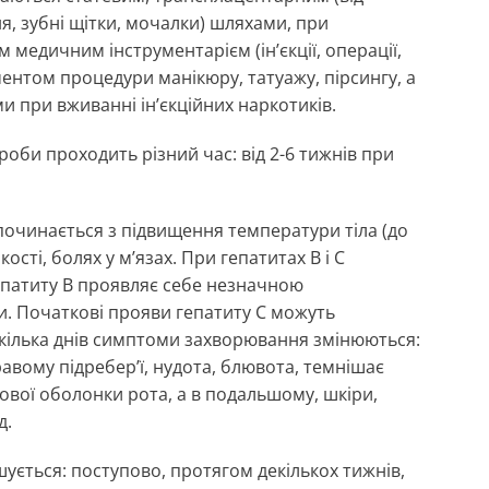
я, зубні щітки, мочалки) шляхами, при
 медичним інструментарієм (ін’єкції, операції,
ментом процедури манікюру, татуажу, пірсингу, а
и при вживанні ін’єкційних наркотиків.
оби проходить різний час: від 2-6 тижнів при
починається з підвищення температури тіла (до
ості, болях у м’язах. При гепатитах B і С
гепатиту В проявляє себе незначною
и. Початкові прояви гепатиту С можуть
 кілька днів симптоми захворювання змінюються:
равому підребер’ї, нудота, блювота, темнішає
зової оболонки рота, а в подальшому, шкіри,
д.
ується: поступово, протягом декількох тижнів,