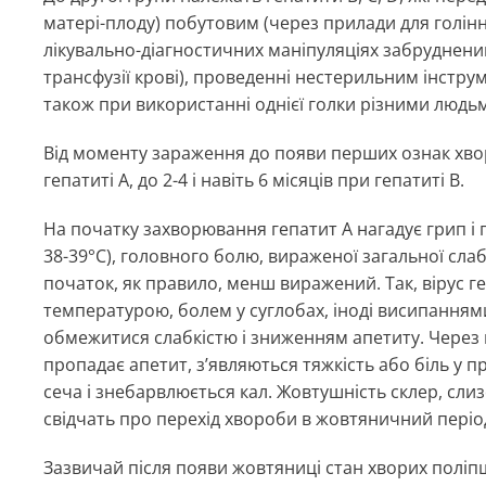
матері-плоду) побутовим (через прилади для голінн
лікувально-діагностичних маніпуляціях забрудненим
трансфузії крові), проведенні нестерильним інстру
також при використанні однієї голки різними людьм
Від моменту зараження до появи перших ознак хвор
гепатиті А, до 2-4 і навіть 6 місяців при гепатиті В.
На початку захворювання гепатит А нагадує грип і 
38-39°С), головного болю, вираженої загальної слабк
початок, як правило, менш виражений. Так, вірус 
температурою, болем у суглобах, іноді висипанням
обмежитися слабкістю і зниженням апетиту. Через
пропадає апетит, з’являються тяжкість або біль у п
сеча і знебарвлюється кал. Жовтушність склер, сли
свідчать про перехід хвороби в жовтяничний періо
Зазвичай після появи жовтяниці стан хворих поліпш