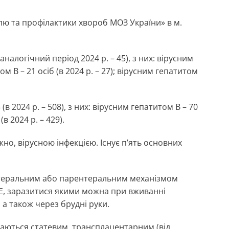
ю та профілактики хвороб МОЗ України» в м.
аналогічний період 2024 р. – 45), з них: вірусним
том В – 21 осіб (в 2024 р. – 27); вірусним гепатитом
 2024 р. – 508), з них: вірусним гепатитом В – 70
(в 2024 р. – 429).
но, вірусною інфекцією. Існує п’ять основних
 ентеральним або парентеральним механізмом
 Е, заразитися якими можна при вживанні
 а також через брудні руки.
едаються статевим, трансплацентарним (від