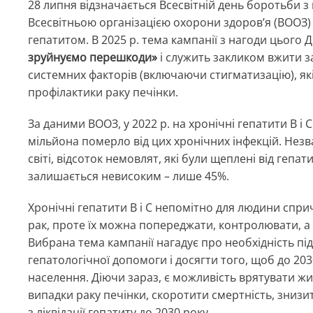
28 липня відзначається Всесвітній день боротьби 
Всесвітньою організацією охорони здоров’я (ВООЗ) з
гепатитом. В 2025 р. тема кампанії з нагоди цього
зруйнуємо перешкоди»
і служить закликом вжити за
системних факторів (включаючи стигматизацію), які
профілактики раку печінки.
За даними ВООЗ, у 2022 р. на хронічні гепатити В і С
мільйона померло від цих хронічних інфекцій. Не
світі, відсоток немовлят, які були щеплені від гепа
залишається невисоким – лише 45%.
Хронічні гепатити В і С непомітно для людини спр
рак, проте їх можна попереджати, контролювати, а у
Вибрана тема кампанії нагадує про необхідність п
гепатологічної допомоги і досягти того, щоб до 20
населення. Діючи зараз, є можливість врятувати жи
випадки раку печінки, скоротити смертність, знизи
з ліквідації гепатиту до 2030 року.