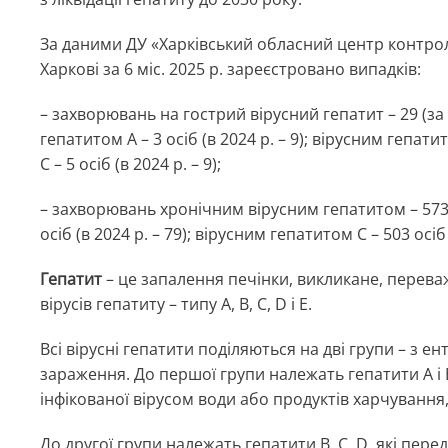
За даними ДУ «Харківський обласний центр контрол
Харкові за 6 міс. 2025 р. зареєстровано випадків:
– захворювань на гострий вірусний гепатит – 29 (за 
гепатитом А – 3 осіб (в 2024 р. – 9); вірусним гепати
С – 5 осіб (в 2024 р. – 9);
– захворювань хронічним вірусним гепатитом – 573 (в
осіб (в 2024 р. – 79); вірусним гепатитом С – 503 осіб 
Гепатит
– це запалення печінки, викликане, переваж
вірусів гепатиту – типу A, B, C, D і E.
Всі вірусні гепатити поділяються на дві групи – з
зараження. До першої групи належать гепатити А і
інфікованої вірусом води або продуктів харчування,
До другої групи належать гепатити B, C, D, які пер