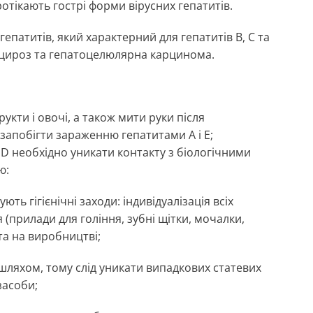
отікають гострі форми вірусних гепатитів.
епатитів, який характерний для гепатитів B, C та
 цироз та гепатоцелюлярна карцинома.
укти і овочі, а також мити руки після
 запобігти зараженню гепатитами А і Е;
 D необхідно уникати контакту з біологічними
’ю:
ть гігієнічні заходи: індивідуалізація всіх
я (прилади для гоління, зубні щітки, мочалки,
 та на виробництві;
шляхом, тому слід уникати випадкових статевих
 засоби;