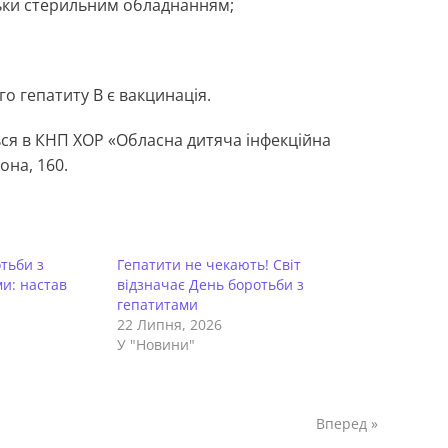
льки стерильним обладнанням;
о гепатиту В є вакцинація.
ся в КНП ХОР «Обласна дитяча інфекційна
она, 160.
отьби з
Гепатити не чекають! Світ
и: настав
відзначає День боротьби з
гепатитами
22 Липня, 2026
У "Новини"
Вперед »