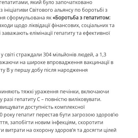
з гепатитами, який було започатковано
 ініціативи Світового альянсу по боротьбі з
 Дня сформульована як
«Боротьба з гепатитом:
ходи щодо ліквідації фінансових, соціальних та
 заважають елімінації гепатиту та ефективної
 у світі страждали 304 мільйонів людей, а 1,3
зважаючи на широке впровадження вакцинації в
титу В у першу добу після народження
ичиняють тяжкі ураження печінки, включаючи
 разі гепатиту С – повністю виліковувати.
ідвищувати доступність комплексної
30 року гепатит перестав бути загрозою здоров’ю
ття, запобігти новим інфекціям, скоротити
ти витрати на охорону здоров’я та досягти цілей