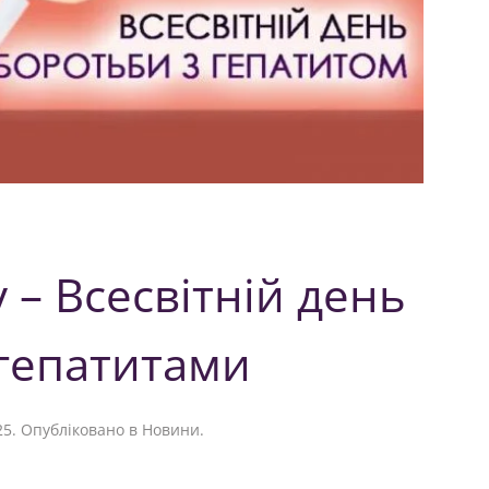
 – Всесвітній день
 гепатитами
25
. Опубліковано в
Новини
.