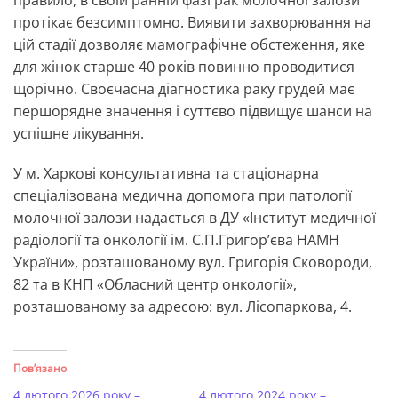
правило, в своїй ранній фазі рак молочної залози
протікає безсимптомно. Виявити захворювання на
цій стадії дозволяє мамографічне обстеження, яке
для жінок старше 40 років повинно проводитися
щорічно. Своєчасна діагностика раку грудей має
першорядне значення і суттєво підвищує шанси на
успішне лікування.
У м. Харкові консультативна та стаціонарна
спеціалізована медична допомога при патології
молочної залози надається в ДУ «Інститут медичної
радіології та онкології ім. С.П.Григор’єва НАМН
України»,
розташованому вул. Григорія Сковороди,
82 та в КНП «Обласний центр онкології»,
розташованому за адресою: вул. Лісопаркова, 4.
Пов’язано
4 лютого 2026 року –
4 лютого 2024 року –