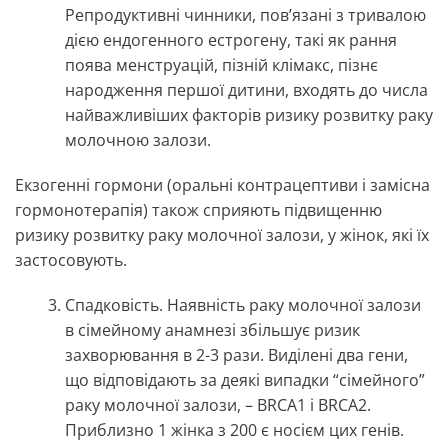
Репродуктивні чинники
, пов’язані з тривалою
дією ендогенного естрогену, такі як рання
поява менструацій, пізній клімакс, пізнє
народження першої дитини, входять до числа
найважливіших факторів ризику розвитку раку
молочною залози.
Екзогенні гормони (оральні контрацептиви і замісна
гормонотерапія) також сприяють підвищенню
ризику розвитку раку молочної залози, у жінок, які їх
застосовують.
Спадковість.
Наявність раку молочної залози
в сімейному анамнезі збільшує ризик
захворювання в 2-3 рази. Виділені два гени,
що відповідають за деякі випадки “сімейного”
раку молочної залози, – BRCA1 і BRCA2.
Приблизно 1 жінка з 200 є носієм цих генів.