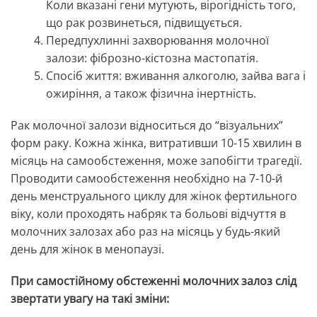
Коли вказані гени мутують, вірогідність того,
що рак розвинеться, підвищується.
Передпухлинні захворювання молочної
залози
: фіброзно-кістозна мастопатія.
Спосіб життя
: вживання алкоголю, зайва вага і
ожиріння, а також фізична інертність.
Рак молочної залози відноситься до “візуальних”
форм раку. Кожна жінка, витративши 10-15 хвилин в
місяць на самообстеження, може запобігти трагедії.
Проводити самообстеження необхідно на 7-10-й
день менструального циклу для жінок фертильного
віку, коли проходять набряк та больові відчуття в
молочних залозах або раз на місяць у будь-який
день для жінок в менопаузі.
При самостійному обстеженні молочних залоз слід
звертати увагу на такі зміни: