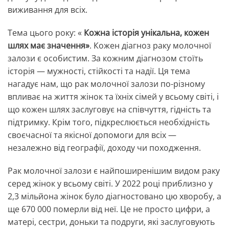
виживання для всіх.
Тема цього року: «
Кожна історія унікальна, кожен
шлях має значення»
. Кожен діагноз раку молочної
залози є особистим. За кожним діагнозом стоїть
історія — мужності, стійкості та надії. Ця тема
нагадує нам, що рак молочної залози по-різному
впливає на життя жінок та їхніх сімей у всьому світі, і
що кожен шлях заслуговує на співчуття, гідність та
підтримку. Крім того, підкреслюється необхідність
своєчасної та якісної допомоги для всіх —
незалежно від географії, доходу чи походження.
Рак молочної залози є найпоширенішим видом раку
серед жінок у всьому світі. У 2022 році приблизно у
2,3 мільйона жінок було діагностовано цю хворобу, а
ще 670 000 померли від неї. Це не просто цифри, а
матері, сестри, доньки та подруги, які заслуговують