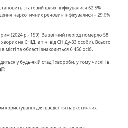
тановить статевий шлях- інфікувалися 62,5%
дення наркотичних речовин інфікувалися – 29,6%
им (2024 р.- 159). За звітний період померло 58
49 хворих на СНІД, в т.ч. від СНІДу-33 особи). Всього
 місті та області знаходиться 6 456 осіб.
иться у будь-якій стадії хвороби, у тому числі і в
ї:
ри користуванні для введення наркотичних
препаратів, пересадці органів і тканин;