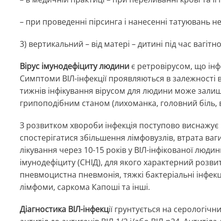
– при проведенні пірсинга і нанесенні татуювань 
3) вертикальний – від матері – дитині під час вагіт
Вірус імунодефіциту людини
є ретровірусом, що інф
Симптоми ВІЛ-інфекції проявляються в залежності в
тижнів інфікування вірусом для людини може зал
грипоподібним станом (лихоманка, головний біль, ви
З розвитком хвороби інфекція поступово виснажує 
спостерігатися збільшення лімфовузлів, втрата ваги,
лікування через 10-15 років у ВІЛ-інфікованої люд
імунодефіциту (СНІД), для якого характерний розви
пневмоцистна пневмонія, тяжкі бактеріальні інфекц
лімфоми, саркома Капоші та інші.
Діагностика ВІЛ-інфекц
ії грунтується на серологічни