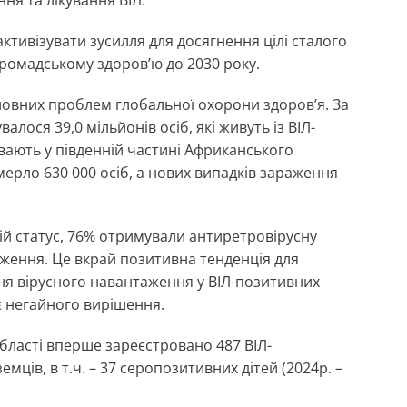
ктивізувати зусилля для досягнення цілі сталого
 громадському здоров’ю до 2030 року.
сновних проблем глобальної охорони здоров’я. За
валося 39,0 мільйонів осіб, які живуть із ВІЛ-
ивають у південній частині Африканського
омерло 630 000 осіб, а нових випадків зараження
свій статус, 76% отримували антиретровірусну
аження. Це вкрай позитивна тенденція для
ня вірусного навантаження у ВІЛ-позитивних
є негайного вирішення.
 області вперше зареєстровано 487 ВІЛ-
емців, в т.ч. – 37 серопозитивних дітей (2024р. –