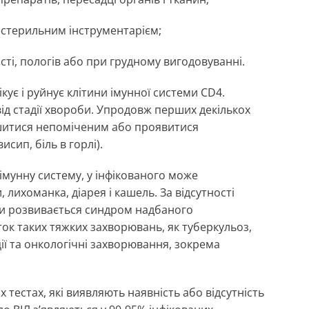
нестерильним інструментарієм;
ності, пологів або при грудному вигодовуванні.
ікує і руйнує клітини імунної системи CD4.
ід стадії хвороби. Упродовж перших декількох
ишитися непоміченим або проявитися
сип, біль в горлі).
імунну систему, у інфікованого може
 лихоманка, діарея і кашель. За відсутності
ини розвивається синдром надбаного
ток таких тяжких захворювань, як туберкульоз,
ії та онкологічні захворювання, зокрема
х тестах, які виявляють наявність або відсутність