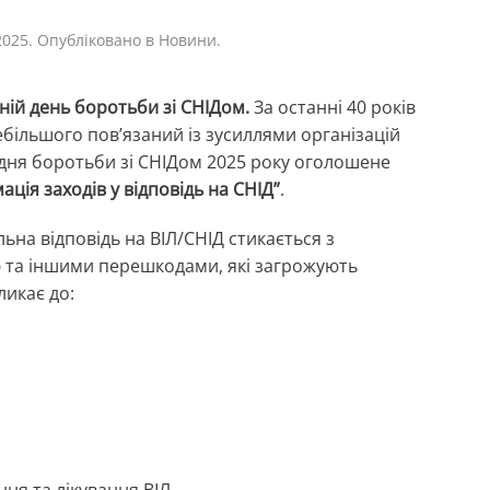
2025
. Опубліковано в
Новини
.
ній день боротьби зі СНІДом.
За останні 40 років
ебільшого пов’язаний із зусиллями організацій
 дня боротьби зі СНІДом 2025
року
оголошене
ція заходів у відповідь на СНІД”
.
на відповідь на ВІЛ/СНІД стикається з
 та іншими перешкодами, які загрожують
ликає до:
ння та лікування ВІЛ.