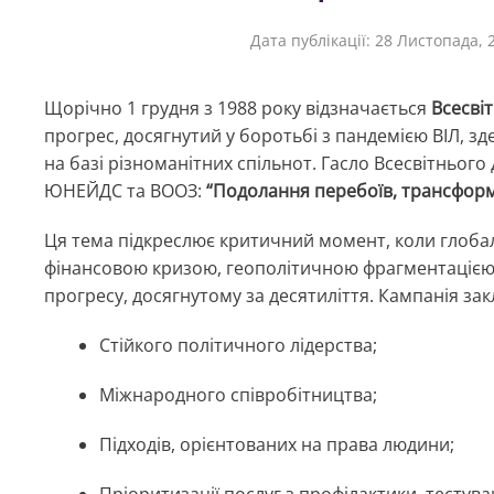
Дата публікації:
28 Листопада, 
Щорічно 1 грудня з 1988 року відзначається
Всесвіт
прогрес, досягнутий у боротьбі з пандемією ВІЛ, зд
на базі різноманітних спільнот. Гасло Всесвітнього
ЮНЕЙДС та ВООЗ:
“Подолання перебоїв, трансформа
Ця тема підкреслює критичний момент, коли глобаль
фінансовою кризою, геополітичною фрагментацією
прогресу, досягнутому за десятиліття. Кампанія зак
Стійкого політичного лідерства;
Міжнародного співробітництва;
Підходів, орієнтованих на права людини;
Пріоритизації послуг з профілактики, тестува