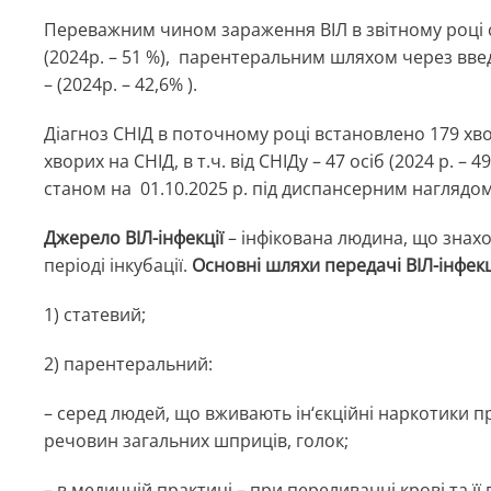
Переважним чином зараження ВІЛ в звітному році с
(2024р. – 51 %), парентеральним шляхом через вве
– (2024р. – 42,6% ).
Діагноз СНІД в поточному році встановлено 179 хвор
хворих на СНІД, в т.ч. від СНІДу – 47 осіб (2024 р. – 
станом на 01.10.2025 р. під диспансерним наглядом в
Джерело ВІЛ-інфекції
– інфікована людина, що знаход
періоді інкубації.
Основні шляхи передачі ВІЛ-інфекці
1) статевий;
2) парентеральний:
– серед людей, що вживають ін
‘є
кційні наркотики п
речовин загальних шприців, голок;
– в медичній практиці – при переливанні крові та її 