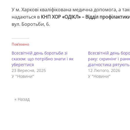
У м. Харкові кваліфікована медична допомога, а так
надаються в
КНП ХОР «ОДІКЛ» – Відділ профілактик
вул. Боротьби, 6.
Пов’язано
Всесвітній день боротьби зі
Всесвітній день бор
сказом: що потрібно знати і як
раку: скринінг і ран
уберегтися
діагностика рятують
23 Вересня, 2025
12 Лютого, 2026
У "Новини"
У "Новини"
« Назад