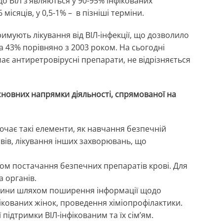
 до ВІЛ з’являються у 90-95% інфікованих
місяців, у 0,5-1% – в пізніші терміни.
римують лікування від ВІЛ-інфекції, що дозволило
а 43% порівняно з 2003 роком. На сьогодні
ає антиретровірусні препарати, не відрізняється
основних напрямки діяльності, спрямованої на
ючає такі елементи, як навчання безпечній
вів, лікування інших захворювань, що
ом постачання безпечних препаратів крові. Для
а органів.
итини шляхом поширення інформації щодо
фікованих жінок, проведення хіміопрофілактики.
підтримки ВІЛ-інфікованим та їх сім’ям.