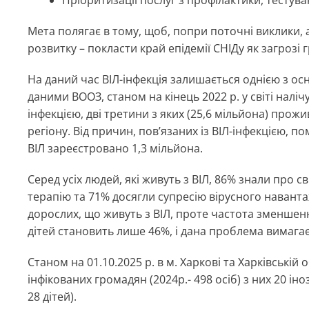
Мета полягає в тому, щоб, попри поточні виклики, а
розвитку – покласти край епідемії СНІДу як загрозі
На даний час ВІЛ-інфекція залишається однією з о
даними ВООЗ, станом на кінець 2022 р. у світі налічу
інфекцією, дві третини з яких (25,6 мільйона) прож
регіону. Від причин, пов’язаних із ВІЛ-інфекцією, п
ВІЛ зареєстровано 1,3 мільйона.
Серед усіх людей, які живуть з ВІЛ, 86% знали про 
терапію та 71% досягли супресію вірусного навант
дорослих, що живуть з ВІЛ, проте частота зменшен
дітей становить лише 46%, і дана проблема вимага
Станом на 01.10.2025 р. в м. Харкові та Харківській
інфікованих громадян (2024р.- 498 осіб) з них 20 іноз
28 дітей).