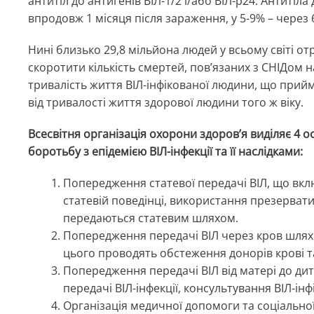
антитіл до антигенів ВІЛ-1/2 і/або ВІЛ-p24. Антитіла
впродовж 1 місяця після зараження, у 5-9% – через 6 
Нині близько 29,8 мільйона людей у всьому світі от
скоротити кількість смертей, пов’язаних з СНІДом н
тривалість життя ВІЛ-інфікованої людини, що прийм
від тривалості життя здорової людини того ж віку.
Всесвітня організація охорони здоров’я виділяє 4 
боротьбу з епідемією ВІЛ-інфекції та її наслідками:
Попередження статевої передачі ВІЛ, що вкл
статевій поведінці, використання презервати
передаються статевим шляхом.
Попередження передачі ВІЛ через кров шлях
цього проводять обстеження донорів крові т
Попередження передачі ВІЛ від матері до д
передачі ВІЛ-інфекції, консультування ВІЛ-ін
Організація медичної допомоги та соціальної 